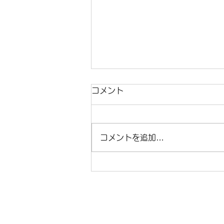
2026.5.27 旅と英語 108 悪
コメント
路に揺られて
いろいろな土地を訪れることの副
コメントを追加…
産物的な良さは、世界の動きを少
しは知れることかと思います。今
までは遠い世界の出来事だったこ
とが、実感として感じられます。
パキスタンに入ったところでそれ
が今回の旅にも直接的に影響して
来ました。 何があったかという