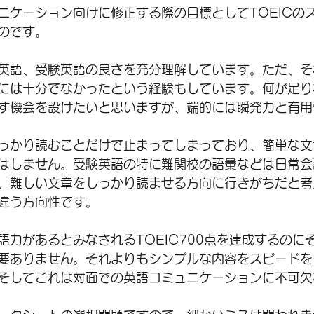
ニケーション向けに修正する際の目標としてTOEICの
のです。
英語、受験英語の良さを充分理解しています。ただ、そ
には十分でなかったという経験もしています。何が足り
す機会を設けたいと思いますが、端的には瞬発力と有用
っかり読むことだけで止まってしまっており、簡単な文
はしません。受験英語の特に難関校の語彙などは日常会
、難しい文章をしっかり読ませる方向に行きがちだと考
違う方向性です。
語力があるとみなされるTOEIC700点を達成するのに
要ありません。それよりもシンプルな内容をスピードを
そしてこれは対面での英語コミュニケーションに不可欠