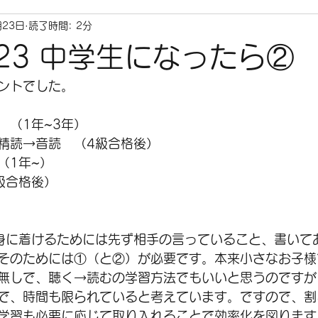
月23日
読了時間: 2分
6.23 中学生になったら②
ントでした。
　（1年~3年）
精読→音読　（4級合格後）
（1年~）
級合格後）
身に着けるためには先ず相手の言っていること、書いて
そのためには①（と②）が必要です。本来小さなお子様
無しで、聴く→読むの学習方法でもいいと思うのですが
で、時間も限られていると考えています。ですので、割
学習も必要に応じて取り入れることで効率化を図ります