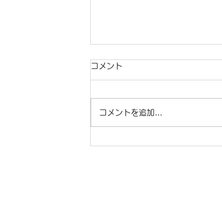
2026.5.27 旅と英語 108 悪
コメント
路に揺られて
いろいろな土地を訪れることの副
コメントを追加…
産物的な良さは、世界の動きを少
しは知れることかと思います。今
までは遠い世界の出来事だったこ
とが、実感として感じられます。
パキスタンに入ったところでそれ
が今回の旅にも直接的に影響して
来ました。 何があったかという
と、パキスタンの核実験がつい数
ヶ月前に実施されています。場所