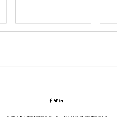
2026.5.19 旅と英語 107 ス
202
ズキでおでかけ
境を
前日の大移動の疲れもありお昼ご
いよ
ろまで眠りました。ポピュラーイ
大使
ンでの食事を気に入りそちらで遅
タン
い朝食です。さてパキスタンのお
関係
金がほぼないので両替が必要なの
くわ
ですが、トラベラーズチェックで
自分
の交換が近隣ではできないので、
すが
サダルという商業地区まで行くこ
て袂
ととします。今回移動手段は”ス
には
ズキ”と言われるもので、要はス
は互