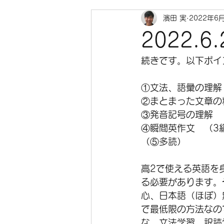
濱田 実
2022年6
2022.
続きです。以下ポイ
①文法、語彙の理解
②まとまった文章の
③発音記号の理解　
④瞬間英作文　（3
（⑤多読）
高2で使える英語を
る必要があります。
心、日本語（ほぼ）
で最低限の方法なの
な、文法学習、訳読