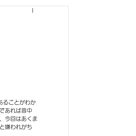
あることがわか
であれば音中
、今回はあくま
と嫌われがち
。