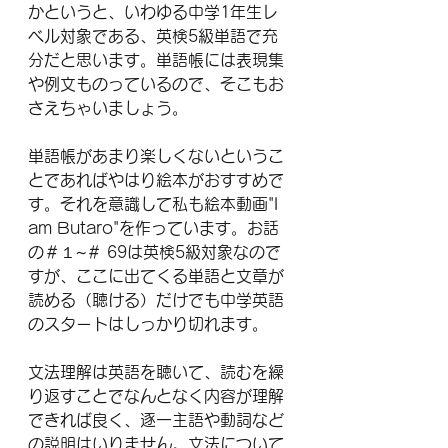
かというと、いわゆる中学1年生レ
ベル対象である、英検5級単語で充
分だと思います。単語帳には表現集
や例文ものっているので、そこもお
さえちゃいましょう。
単語帳があまり楽しくないというこ
とであればやはり絵本がおすすめで
す。それを意識して私も絵本動画"I 
am Butaro"を作っています。お話
の＃１~＃ 69は英検5級対象なので
すが、ここに出てくる単語と文章が
読める（聴ける）だけでも中学英語
のスタートはしっかり切れます。
文法理解は英語を聴いて、読むを繰
り返すことでなんとなく内容が理解
できれば良く、逐一主語や動詞など
の説明はいりません。文法について