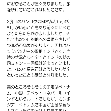
に浴びることが度々ありました。旅
を続けていてこれは初めてです。
2度目のバンコクはＭさんという話
相手がいることもあり前回に比べて
よりだらだら感がましましたが、そ
れでも次の目的地への準備を少しず
つ進める必要があります。それはバ
ックパッカーの聖地インドです。当
時の状況としてタイとインドの間の
国ミャンマー国境は閉まっていまし
た。なので猿岩石はどうしたんだ？
といったことも話題となりました。
実のところそもそもの予定はベトナ
ム→中国→チベット→ネパール→イ
ンドというルートでしたが、カンボ
ジア、ベトナムで中国が面倒な気分
となり（当時中国はより自由旅行は