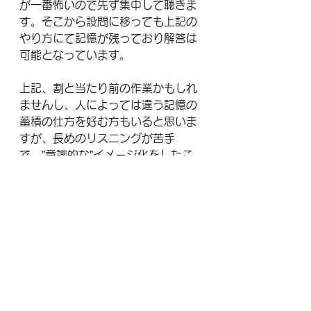
が一番怖いので先ず集中して聴きま
す。そこから設問に移っても上記の
やり方にて記憶が残っており解答は
可能となっています。
上記、割と当たり前の作業かもしれ
ませんし、人によっては違う記憶の
蓄積の仕方を好む方もいると思いま
すが、長めのリスニングが苦手
で、”意識的な”イメージ化をしたこ
とが無い方は是非一度試してみてい
ただきたいと思います。
＃英検1級
＃英検
＃英検リスニング