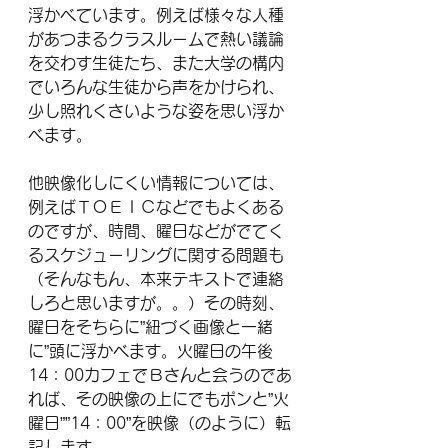
浮かべています。例えば様々な人種
があつまるクラスルームで熱い議論
を交わす生徒たち、また大学の構内
でいろんな生徒から声をかけられ、
少し照れくさいような姿を思い浮か
べます。
他映像化しにくい情報については、
例えばＴＯＥＩＣなどでもよくある
のですが、時間、曜日などがでてく
るスケジューリングに関する問題も
（そんなもん、本来テキストで連絡
しろと思いますが。。）その時刻、
曜日をそちらに”紐づく画像と一緒
に”頭に浮かべます。火曜日の午後
14：00カフェでＢさんと会うのであ
れば、その映像の上にでもポンと”火
曜日””14：00”を映像（のように）転
記します。