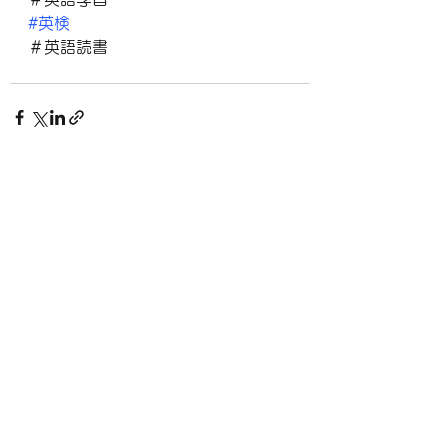
#英検
＃英語読書
すべて表示
最新記事